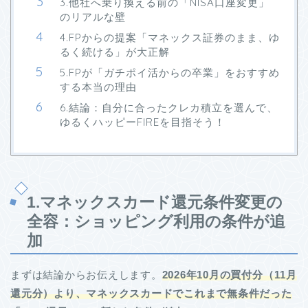
3.他社へ乗り換える前の「NISA口座変更」
のリアルな壁
4.FPからの提案「マネックス証券のまま、ゆ
るく続ける」が大正解
5.FPが「ガチポイ活からの卒業」をおすすめ
する本当の理由
6.結論：自分に合ったクレカ積立を選んで、
ゆるくハッピーFIREを目指そう！
1.マネックスカード還元条件変更の
全容：ショッピング利用の条件が追
加
まずは結論からお伝えします。
2026年10月の買付分（11月
還元分）より、マネックスカードでこれまで無条件だった