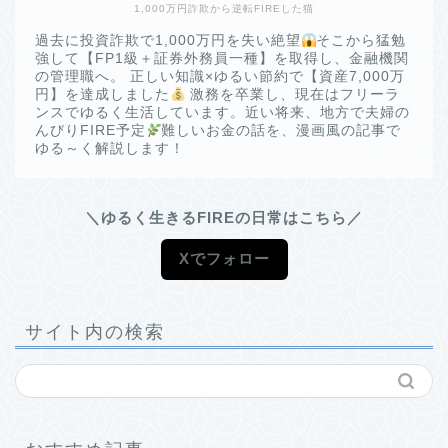
1,000万円詐欺から逆転FIREした猫
過去に投資詐欺で1,000万円を失い絶望
そこから猛勉
強して【FP1級＋証券外務員一種】を取得し、金融機関
の管理職へ。 正しい知識×ゆるい節約で【資産7,000万
円】を達成しました
激務を卒業し、現在はフリーラ
ンスでゆるく生活しています。近い将来、地方で夫婦の
んびりFIRE予定
難しいお金の話を、漫画風の記事で
ゆる～く解説します！
＼ゆるく生きるFIREの日常はこちら／
Xでフォロー
サイト内の検索