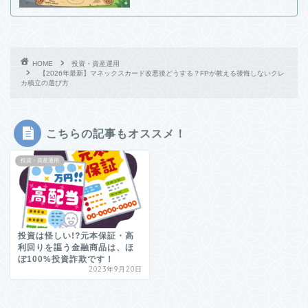
HOME
投資・資産運用
【2026年最新】マネックスカード改悪後どうする？FPが教える後悔しないクレ
カ積立の選び方
こちらの記事もオススメ！
投資・資産運用
投資は怪しい!?元本保証・高
利回りを謳う金融商品は、ほ
ぼ100%投資詐欺です！
2023年9月20日