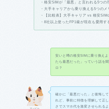
・格安SIMが「最悪」と言われる5つ
・大手キャリアから乗り換える5つのメ
・【比較表】大手キャリア vs 格安SI
・8社以上使ったFP1級が現在も愛用す
安いと噂の格安SIMに乗り換え
たら最悪だった」っていう話を
ロ？
確かに「最悪だった」と後悔し
れど、事前に特徴を理解して正
さでスマホ代を激変させられる
マッピー