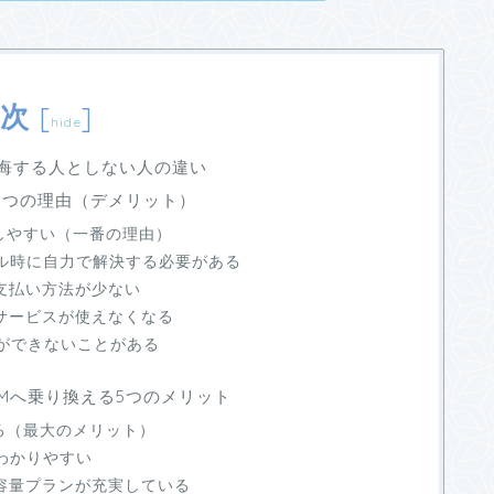
次
[
]
hide
？後悔する人としない人の違い
る5つの理由（デメリット）
しやすい（一番の理由）
ブル時に自力で解決する必要がある
の支払い方法が少ない
のサービスが使えなくなる
検索ができないことがある
IMへ乗り換える5つのメリット
る（最大のメリット）
わかりやすい
低容量プランが充実している