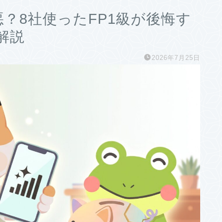
悪？8社使ったFP1級が後悔す
解説
2026年7月25日