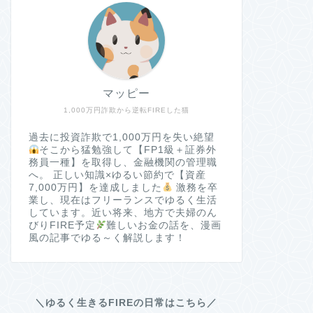
マッピー
1,000万円詐欺から逆転FIREした猫
過去に投資詐欺で1,000万円を失い絶望
そこから猛勉強して【FP1級＋証券外
務員一種】を取得し、金融機関の管理職
へ。 正しい知識×ゆるい節約で【資産
7,000万円】を達成しました
激務を卒
業し、現在はフリーランスでゆるく生活
しています。近い将来、地方で夫婦のん
びりFIRE予定
難しいお金の話を、漫画
風の記事でゆる～く解説します！
＼ゆるく生きるFIREの日常はこちら／