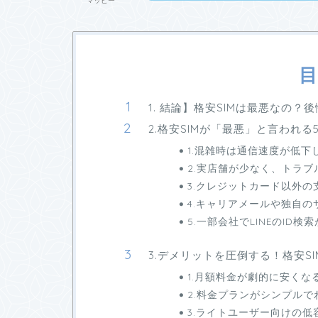
マッピー
目
1. 結論】格安SIMは最悪なの
2.格安SIMが「最悪」と言われ
1.混雑時は通信速度が低下
2.実店舗が少なく、トラ
3.クレジットカード以外
4.キャリアメールや独自
5.一部会社でLINEのID
3.デメリットを圧倒する！格安S
1.月額料金が劇的に安くな
2.料金プランがシンプルで
3.ライトユーザー向けの