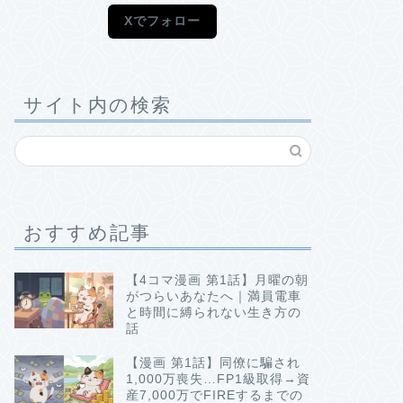
Xでフォロー
サイト内の検索
おすすめ記事
【4コマ漫画 第1話】月曜の朝
がつらいあなたへ｜満員電車
と時間に縛られない生き方の
話
【漫画 第1話】同僚に騙され
1,000万喪失…FP1級取得→資
産7,000万でFIREするまでの