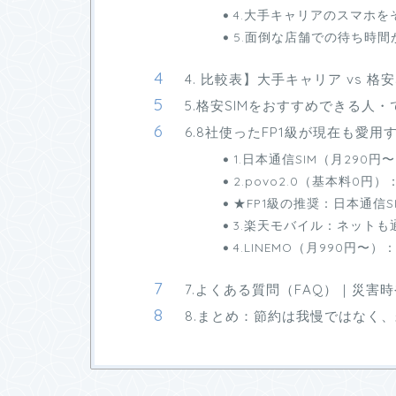
4.大手キャリアのスマホを
5.面倒な店舗での待ち時
4. 比較表】大手キャリア vs 格
5.格安SIMをおすすめできる人
6.8社使ったFP1級が現在も愛用
1.日本通信SIM（月29
2.povo2.0（基本料0
★FP1級の推奨：日本通信SI
3.楽天モバイル：ネット
4.LINEMO（月990円
7.よくある質問（FAQ）｜災害
8.まとめ：節約は我慢ではなく