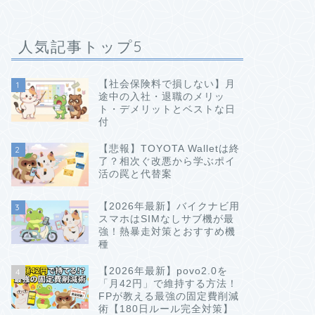
人気記事トップ5
【社会保険料で損しない】月
1
途中の入社・退職のメリッ
ト・デメリットとベストな日
付
【悲報】TOYOTA Walletは終
2
了？相次ぐ改悪から学ぶポイ
活の罠と代替案
【2026年最新】バイクナビ用
3
スマホはSIMなしサブ機が最
強！熱暴走対策とおすすめ機
種
【2026年最新】povo2.0を
4
「月42円」で維持する方法！
FPが教える最強の固定費削減
術【180日ルール完全対策】